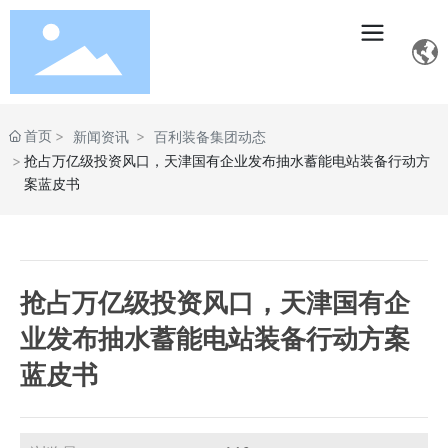
首页
新闻资讯
百利装备集团动态
抢占万亿级投资风口，天津国有企业发布抽水蓄能电站装备行动方
案蓝皮书
抢占万亿级投资风口，天津国有企
业发布抽水蓄能电站装备行动方案
蓝皮书