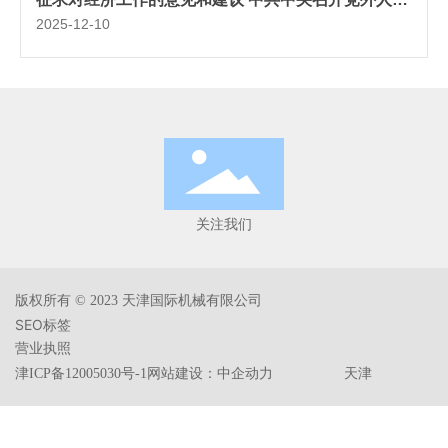
座谈会 习近平主持并发表重要讲话
2025-12-10
关注我们
版权所有 © 2023 天津国际机械有限公司
SEO标签
营业执照
津ICP备12005030号-1
网站建设：中企动力
天津