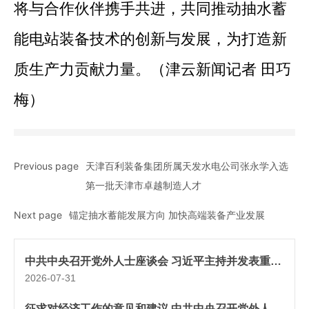
将与合作伙伴携手共进，共同推动抽水蓄
能电站装备技术的创新与发展，为打造新
质生产力贡献力量。（津云新闻记者 田巧
梅）
Previous page
天津百利装备集团所属天发水电公司张永学入选
第一批天津市卓越制造人才
Next page
锚定抽水蓄能发展方向 加快高端装备产业发展
中共中央召开党外人士座谈会 习近平主持并发表重要
讲话
2026-07-31
征求对经济工作的意见和建议 中共中央召开党外人士